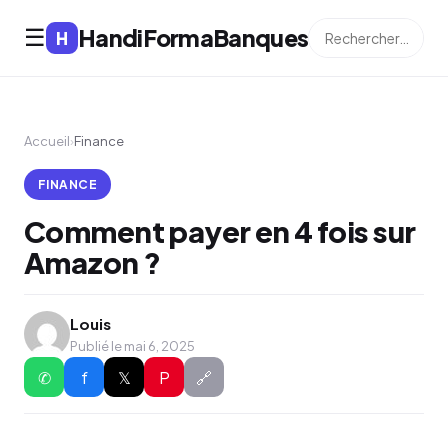
HandiFormaBanques
☰
H
Accueil
›
Finance
FINANCE
Comment payer en 4 fois sur
Amazon ?
Louis
Publié le mai 6, 2025
✆
f
𝕏
P
🔗