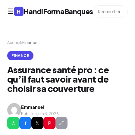
HandiFormaBanques
☰
H
Accueil
›
Finance
FINANCE
Assurance santé pro : ce
qu’il faut savoir avant de
choisir sa couverture
Emmanuel
Publié le juin 3, 2026
✆
f
𝕏
P
🔗