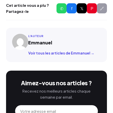
Cet article vous a plu ?
✆
f
𝕏
P
🔗
Partagez-le
L'AUTEUR
Emmanuel
Voir tous les articles de Emmanuel →
Aimez-vous nos articles ?
Recevez nos meilleurs articles chaque
semaine par email.