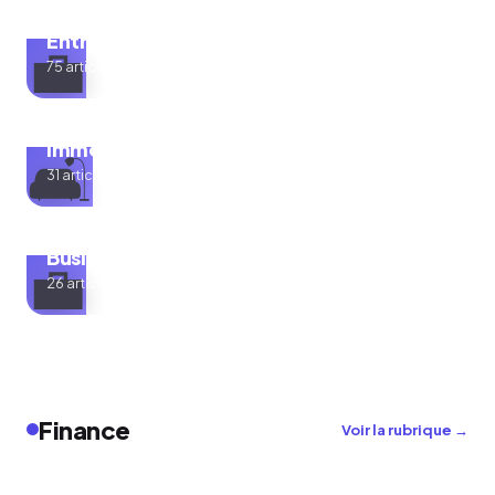
Entreprise
💼
75 articles
Immobilier
🛋️
31 articles
Business en ligne
💼
26 articles
Finance
Voir la rubrique →