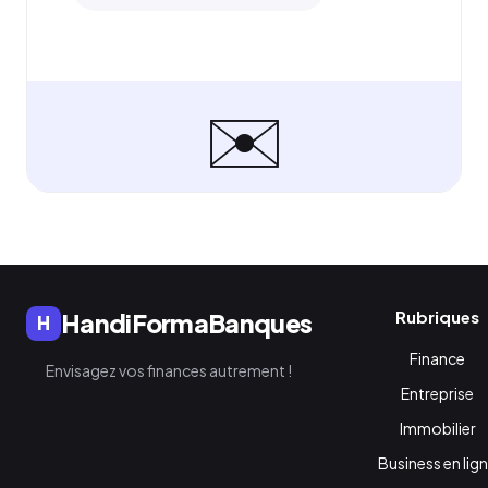
✉️
Rubriques
HandiFormaBanques
H
Finance
Envisagez vos finances autrement !
Entreprise
Immobilier
Business en lig