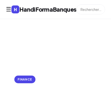
HandiFormaBanques
☰
H
FINANCE
Les atouts et
spécificités du
compte à terme