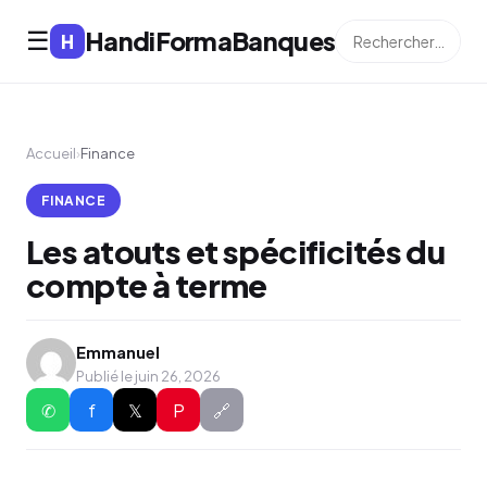
HandiFormaBanques
☰
H
Accueil
›
Finance
FINANCE
Les atouts et spécificités du
compte à terme
Emmanuel
Publié le juin 26, 2026
✆
f
𝕏
P
🔗