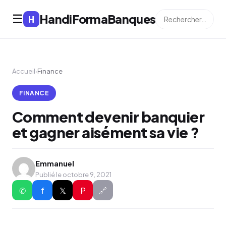
HandiFormaBanques
☰
H
Accueil
›
Finance
FINANCE
Comment devenir banquier
et gagner aisément sa vie ?
Emmanuel
Publié le octobre 9, 2021
✆
f
𝕏
P
🔗