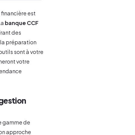
financière est
La
banque CCF
frant des
 la préparation
utils sont à votre
meront votre
épendance
gestion
rge gamme de
 Son approche