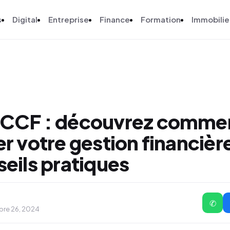
s
Digital
Entreprise
Finance
Formation
Immobilie
 CCF : découvrez comme
r votre gestion financièr
eils pratiques
✆
bre 26, 2024