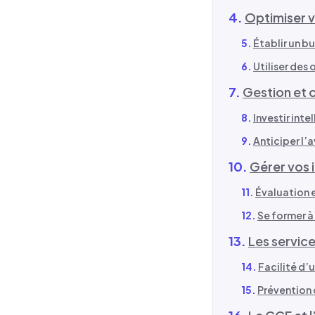
Optimiser v
Établir un b
Utiliser des
Gestion et 
Investir int
Anticiper l’
Gérer vos 
Évaluation 
Se former à 
Les service
Facilité d’
Prévention 