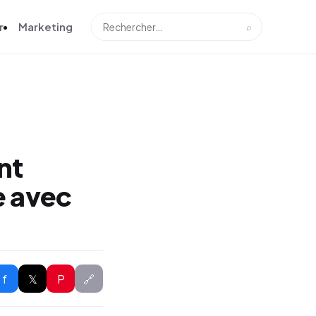
r
Marketing
⌕
nt
e avec
f
𝕏
P
🔗