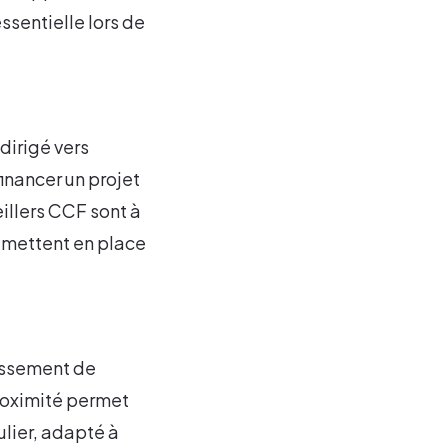
ssentielle lors de
dirigé vers
inancer un projet
eillers CCF sont à
s mettent en place
lissement de
proximité permet
ulier, adapté à