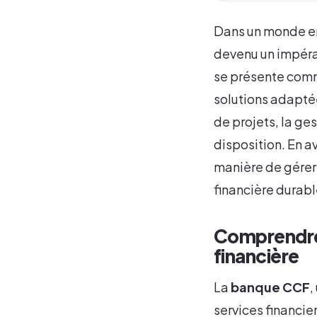
Dans un monde en 
devenu un impéra
se présente comm
solutions adaptée
de projets, la ge
disposition. En a
manière de gérer 
financière durabl
Comprendre 
financière
La
banque CCF
,
services financie