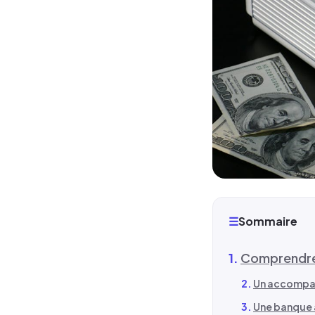
☰
Sommaire
Comprendre l
Un accompa
Une banque à