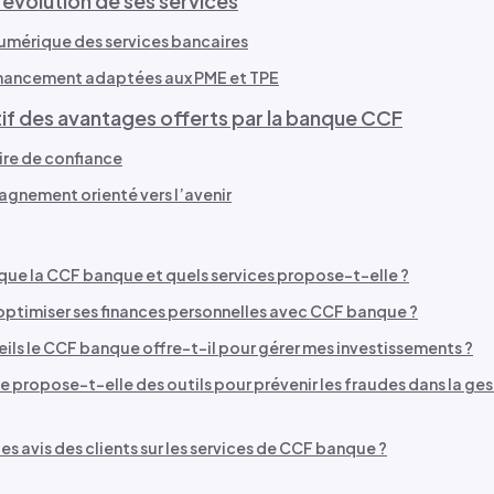
’évolution de ses services
numérique des services bancaires
inancement adaptées aux PME et TPE
if des avantages offerts par la banque CCF
ire de confiance
gnement orienté vers l’avenir
que la CCF banque et quels services propose-t-elle ?
timiser ses finances personnelles avec CCF banque ?
ils le CCF banque offre-t-il pour gérer mes investissements ?
propose-t-elle des outils pour prévenir les fraudes dans la ge
les avis des clients sur les services de CCF banque ?