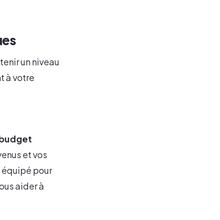
ues
tenir un niveau
t à votre
budget
venus et vos
x équipé pour
ous aider à