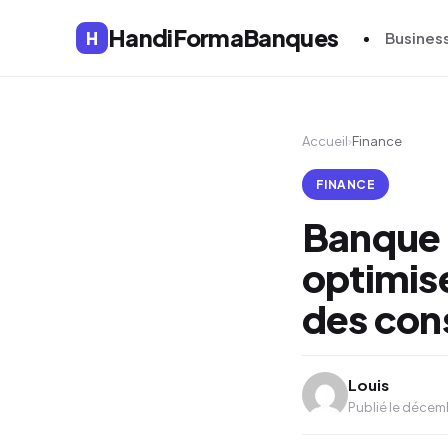
HandiFormaBanques
H
Busines
Accueil
›
Finance
FINANCE
Banque
optimise
des cons
Louis
Publié le décem