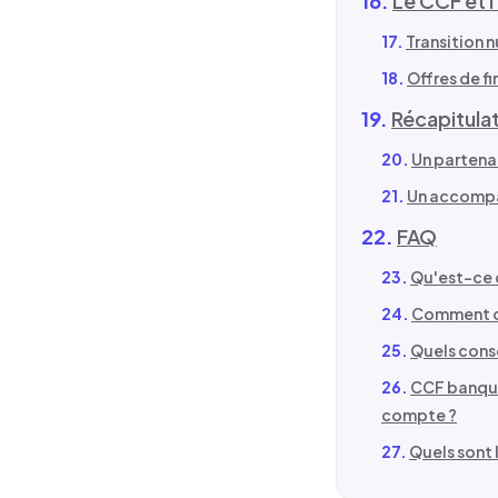
Le CCF et l
Transition 
Offres de f
Récapitulat
Un partena
Un accompa
FAQ
Qu'est-ce 
Comment op
Quels conse
CCF banque 
compte ?
Quels sont 