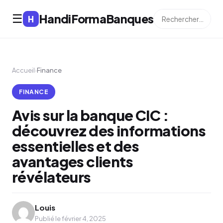
HandiFormaBanques
☰
H
Accueil
›
Finance
FINANCE
Avis sur la banque CIC :
découvrez des informations
essentielles et des
avantages clients
révélateurs
Louis
Publié le février 4, 2025