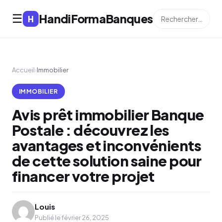
HandiFormaBanques
☰
H
Accueil
›
Immobilier
IMMOBILIER
Avis prêt immobilier Banque
Postale : découvrez les
avantages et inconvénients
de cette solution saine pour
financer votre projet
Louis
Publié le février 26, 2025