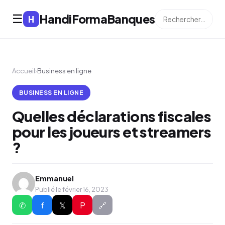
HandiFormaBanques
☰
H
Accueil
›
Business en ligne
BUSINESS EN LIGNE
Quelles déclarations fiscales
pour les joueurs et streamers
?
Emmanuel
Publié le février 16, 2023
✆
f
𝕏
P
🔗