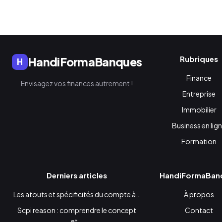
Rubriques
HandiFormaBanques
H
Finance
Envisagez vos finances autrement !
Entreprise
Immobilier
Business en lig
Formation
Derniers articles
HandiFormaBan
Les atouts et spécificités du compte à…
À propos
Scpi reason : comprendre le concept
Contact
et…