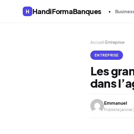
HandiFormaBanques
H
Busines
Accueil
›
Entreprise
ENTREPRISE
Les gra
dans l’a
Emmanuel
Publié le janvier