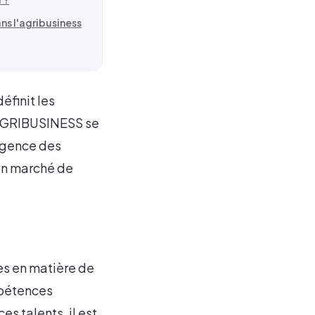
s l'agribusiness
éfinit les
 AGRIBUSINESS se
rgence des
un marché de
es en matière de
mpétences
s talents, il est