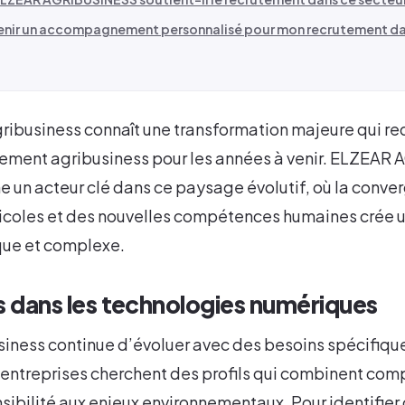
enir un accompagnement personnalisé pour mon recrutement dan
gribusiness connaît une transformation majeure qui red
ement agribusiness pour les années à venir. ELZEAR
 un acteur clé dans ce paysage évolutif, où la conve
icoles et des nouvelles compétences humaines crée 
que et complexe.
és dans les technologies numériques
siness continue d’évoluer avec des besoins spécifiqu
 entreprises cherchent des profils qui combinent co
sibilité aux enjeux environnementaux. Pour identifier ce