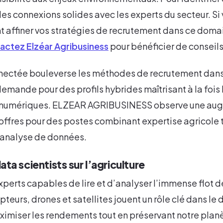
 des connexions solides avec les experts du secteur. Si
 affiner vos stratégies de recrutement dans ce doma
actez Elzéar Agribusiness
pour bénéficier de conseil
nnectée bouleverse les méthodes de recrutement dans 
demande pour des profils hybrides maîtrisant à la fois
s numériques. ELZEAR AGRIBUSINESS observe une au
 offres pour des postes combinant expertise agricole t
analyse de données.
ta scientists sur l’agriculture
experts capables de lire et d’analyser l’immense flot
teurs, drones et satellites jouent un rôle clé dans le
ximiser les rendements tout en préservant notre plan