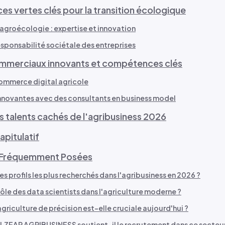
 vertes clés pour la transition écologique
l'agroécologie : expertise et innovation
esponsabilité sociétale des entreprises
mmerciaux innovants et compétences clés
ommerce digital agricole
nnovantes avec des consultants en business model
es talents cachés de l'agribusiness 2026
apitulatif
 Fréquemment Posées
es profils les plus recherchés dans l'agribusiness en 2026 ?
 rôle des data scientists dans l'agriculture moderne ?
griculture de précision est-elle cruciale aujourd'hui ?
ZEAR AGRIBUSINESS soutient-il le recrutement dans ce secteur