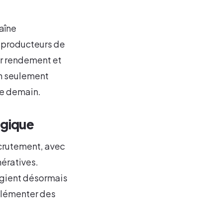
aîne
x producteurs de
er rendement et
on seulement
de demain.
ogique
ecrutement, avec
nératives.
égient désormais
plémenter des