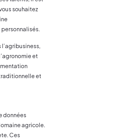
 vous souhaitez
ine
s personnalisés.
l’agribusiness,
 l’agronomie et
gmentation
raditionnelle et
 de données
 domaine agricole.
ète. Ces