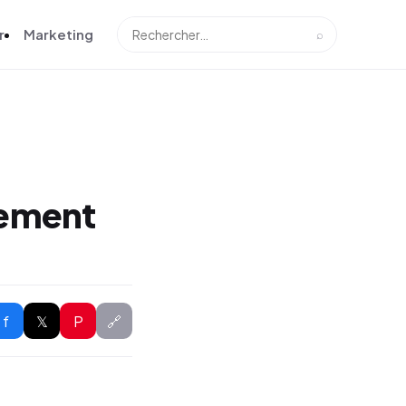
r
Marketing
⌕
tement
f
𝕏
P
🔗