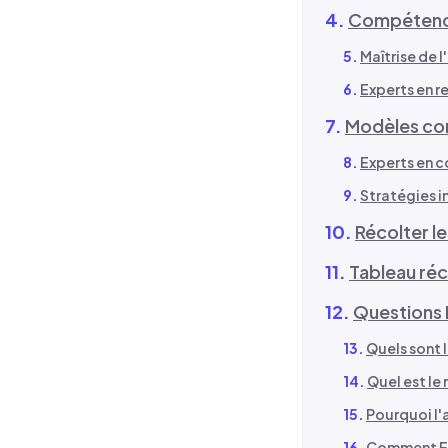
Compétences
Maîtrise de 
Experts en r
Modèles co
Experts en c
Stratégies i
Récolter l
Tableau réc
Questions
Quels sont l
Quel est le
Pourquoi l'a
Comment EL