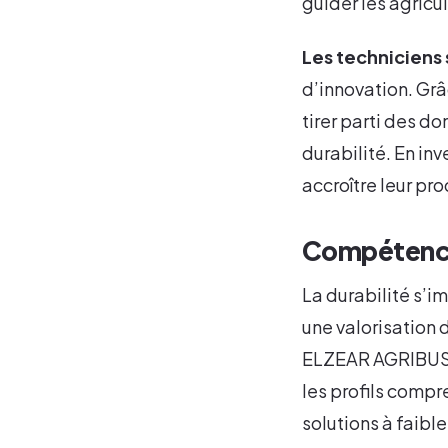
guider les agricul
Les techniciens 
d’innovation. Grâ
tirer parti des d
durabilité. En in
accroître leur pr
Compétences
La durabilité s’i
une valorisation 
ELZEAR AGRIBUSIN
les profils comp
solutions à faibl