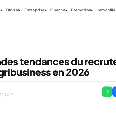
s
Digital
Entreprise
Finance
Formation
Immobilie
ndes tendances du recru
gribusiness en 2026
✆
 22, 2026