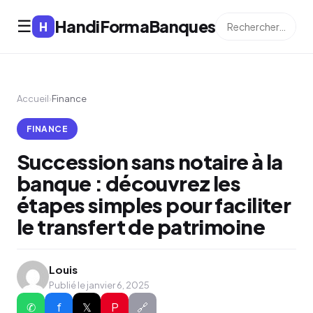
HandiFormaBanques
☰
H
Accueil
›
Finance
FINANCE
Succession sans notaire à la
banque : découvrez les
étapes simples pour faciliter
le transfert de patrimoine
Louis
Publié le janvier 6, 2025
✆
f
𝕏
P
🔗