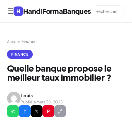
HandiFormaBanques
☰
H
Accueil
›
Finance
FINANCE
Quelle banque propose le
meilleur taux immobilier ?
Louis
Publié le mars 30, 2025
✆
f
𝕏
P
🔗