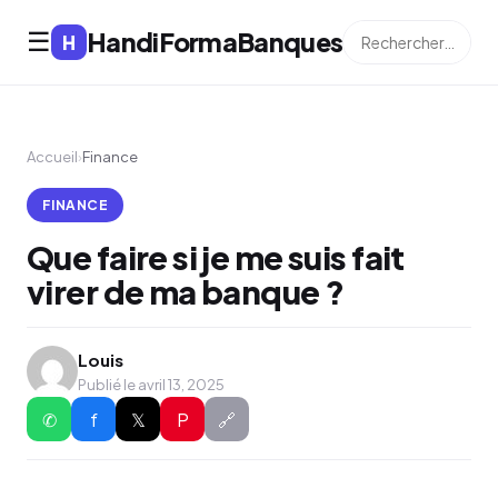
HandiFormaBanques
☰
H
Accueil
›
Finance
FINANCE
Que faire si je me suis fait
virer de ma banque ?
Louis
Publié le avril 13, 2025
✆
f
𝕏
P
🔗