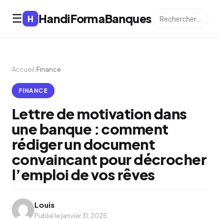
HandiFormaBanques
☰
H
Accueil
›
Finance
FINANCE
Lettre de motivation dans
une banque : comment
rédiger un document
convaincant pour décrocher
l’emploi de vos rêves
Louis
Publié le janvier 31, 2025