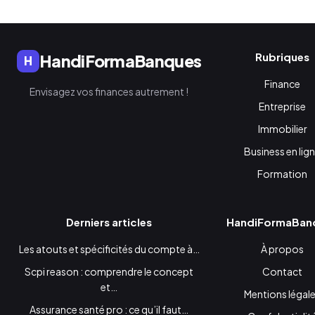
Rubriques
HandiFormaBanques
H
Finance
Envisagez vos finances autrement !
Entreprise
Immobilier
Business en lig
Formation
Derniers articles
HandiFormaBan
Les atouts et spécificités du compte à…
À propos
Scpi reason : comprendre le concept
Contact
et…
Mentions légal
Assurance santé pro : ce qu’il faut…