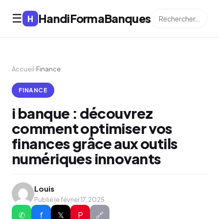
HandiFormaBanques
☰
H
Accueil
›
Finance
FINANCE
i banque : découvrez
comment optimiser vos
finances grâce aux outils
numériques innovants
Louis
Publié le février 17, 2025
✆
f
𝕏
P
🔗