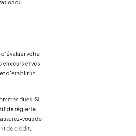
vation du
t d’évaluer votre
s en cours et vos
et d’établir un
 sommes dues. Si
if de régler le
 assurez-vous de
nt de crédit.