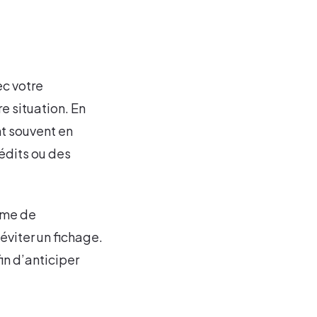
ec votre
e situation. En
nt souvent en
édits ou des
ème de
éviter un fichage.
in d’anticiper