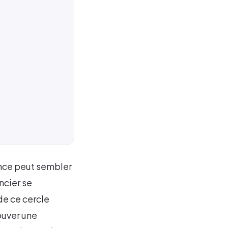
rance peut sembler
ncier se
de ce cercle
ouver une