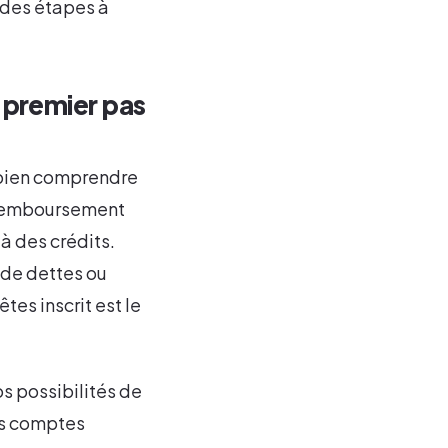
t des étapes à
 premier pas
e bien comprendre
e remboursement
 à des crédits.
 de dettes ou
es inscrit est le
s possibilités de
vos comptes