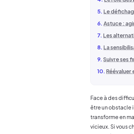
Le défichage
Astuce : agi
Les alternat
La sensibili
Suivre ses fi
Réévaluer e
Face à des diffic
être un obstacle 
transforme en mal
vicieux. Si vous 