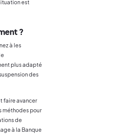
ituation est
ement ?
nez à les
de
ment plus adapté
 suspension des
t faire avancer
des méthodes pour
ations de
hage à la Banque