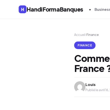
HandiFormaBanques
H
Busines
Accueil
›
Finance
FINANCE
Comment
France 
Louis
Publié le avril 16