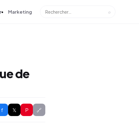
r
Marketing
⌕
ue de
f
𝕏
P
🔗