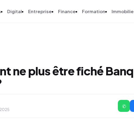
s
Digital
Entreprise
Finance
Formation
Immobilie
 ne plus être fiché Banq
?
✆
, 2025