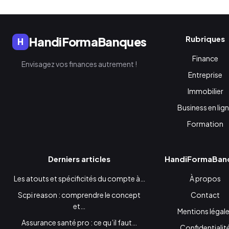
Rubriques
HandiFormaBanques
H
Finance
Envisagez vos finances autrement !
Entreprise
Immobilier
Business en lig
Formation
Derniers articles
HandiFormaBan
Les atouts et spécificités du compte à…
À propos
Scpi reason : comprendre le concept
Contact
et…
Mentions légal
Assurance santé pro : ce qu’il faut…
Confidentialit