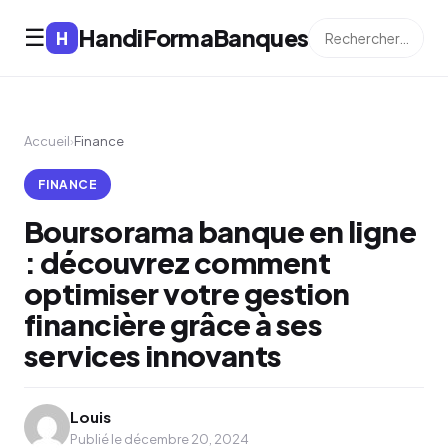
HandiFormaBanques
☰
H
Accueil
›
Finance
FINANCE
Boursorama banque en ligne
: découvrez comment
optimiser votre gestion
financière grâce à ses
services innovants
Louis
Publié le décembre 20, 2024