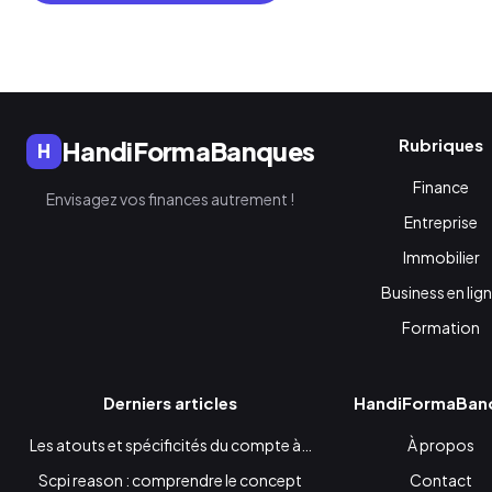
Rubriques
HandiFormaBanques
H
Finance
Envisagez vos finances autrement !
Entreprise
Immobilier
Business en lig
Formation
Derniers articles
HandiFormaBan
Les atouts et spécificités du compte à…
À propos
Scpi reason : comprendre le concept
Contact