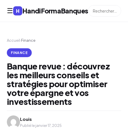
HandiFormaBanques
☰
H
Accueil
›
Finance
FINANCE
Banque revue : découvrez
les meilleurs conseils et
stratégies pour optimiser
votre épargne et vos
investissements
Louis
Publié le janvier 17, 2025