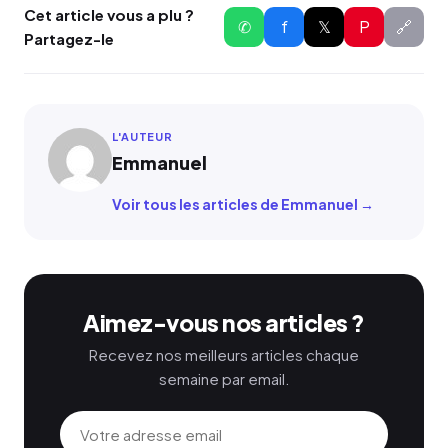
Cet article vous a plu ?
✆
f
𝕏
P
🔗
Partagez-le
L'AUTEUR
Emmanuel
Voir tous les articles de Emmanuel →
Aimez-vous nos articles ?
Recevez nos meilleurs articles chaque
semaine par email.