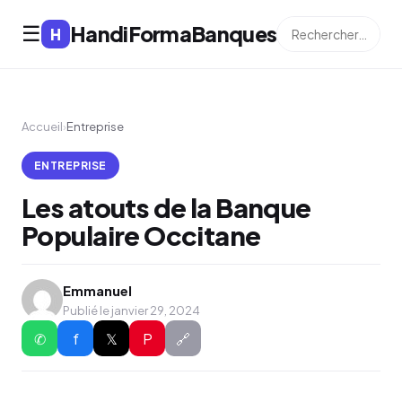
HandiFormaBanques
☰
H
Accueil
›
Entreprise
ENTREPRISE
Les atouts de la Banque
Populaire Occitane
Emmanuel
Publié le janvier 29, 2024
✆
f
𝕏
P
🔗