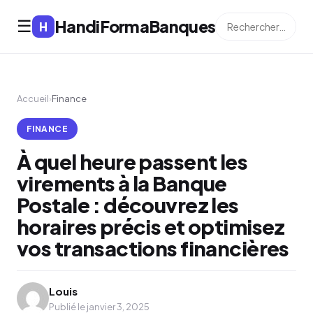
HandiFormaBanques
☰
H
Accueil
›
Finance
FINANCE
À quel heure passent les
virements à la Banque
Postale : découvrez les
horaires précis et optimisez
vos transactions financières
Louis
Publié le janvier 3, 2025