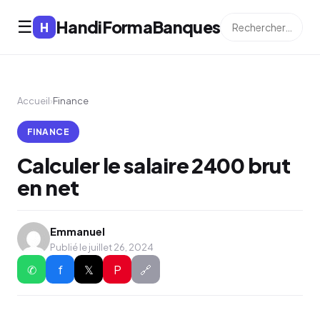
HandiFormaBanques
☰
H
Accueil
›
Finance
FINANCE
Calculer le salaire 2400 brut
en net
Emmanuel
Publié le juillet 26, 2024
✆
f
𝕏
P
🔗